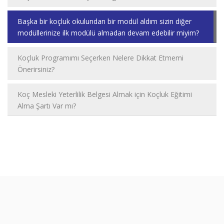
Başka bir koçluk okulundan bir modül aldım sizin diğer
modüllerinize ilk modülü almadan devam edebilir miyim?
Koçluk Programımı Seçerken Nelere Dikkat Etmemi
Önerirsiniz?
Koç Mesleki Yeterlilik Belgesi Almak için Koçluk Eğitimi
Alma Şartı Var mı?