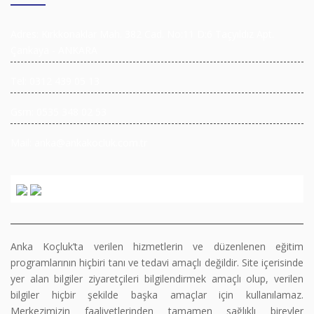
Adres: Kırkkonaklar Mah. 382 Cad. No:11 D:6 Taçyıldız Apt.
Çankaya - ANKARA
Tel: 0312 439 05 13
Gsm: 0535 348 02 53
Mail: anka@ankakocluk.com.tr
Anka Koçluk’ta verilen hizmetlerin ve düzenlenen eğitim
programlarının hiçbiri tanı ve tedavi amaçlı değildir. Site içerisinde
yer alan bilgiler ziyaretçileri bilgilendirmek amaçlı olup, verilen
bilgiler hiçbir şekilde başka amaçlar için kullanılamaz.
Merkezimizin faaliyetlerinden tamamen sağlıklı bireyler