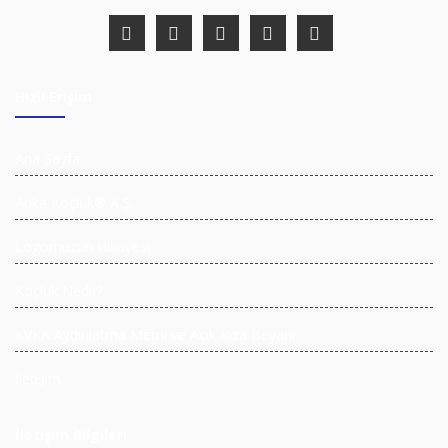
Hızlı Erişim
Ana Sayfa
Anka Koçluk® A.Ş.
Logomuzun Hikayesi
Koçluk Nedir?
KVKK Aydınlatma Metni ve Açık Rıza Beyanı
İletişim
İletişim Bilgileri