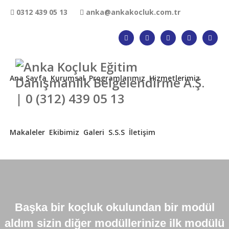
0312 439 05 13
anka@ankakocluk.com.tr
Ana Sayfa
Kurumsal
Programlarımız
Hizmetlerimiz
Makaleler
Ekibimiz
Galeri
S.S.S
İletişim
Başka bir koçluk okulundan bir modül
aldım sizin diğer modüllerinize ilk modülü