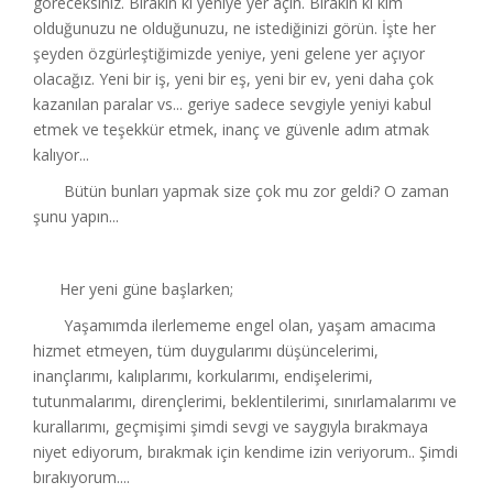
göreceksiniz. Bırakın ki yeniye yer açın. Bırakın ki kim
olduğunuzu ne olduğunuzu, ne istediğinizi görün. İşte her
şeyden özgürleştiğimizde yeniye, yeni gelene yer açıyor
olacağız. Yeni bir iş, yeni bir eş, yeni bir ev, yeni daha çok
kazanılan paralar vs... geriye sadece sevgiyle yeniyi kabul
etmek ve teşekkür etmek, inanç ve güvenle adım atmak
kalıyor...
Bütün bunları yapmak size çok mu zor geldi? O zaman
şunu yapın...
Her yeni güne başlarken;
Yaşamımda ilerlememe engel olan, yaşam amacıma
hizmet etmeyen, tüm duygularımı düşüncelerimi,
inançlarımı, kalıplarımı, korkularımı, endişelerimi,
tutunmalarımı, dirençlerimi, beklentilerimi, sınırlamalarımı ve
kurallarımı, geçmişimi şimdi sevgi ve saygıyla bırakmaya
niyet ediyorum, bırakmak için kendime izin veriyorum.. Şimdi
bırakıyorum....