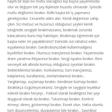
hayırlı bir ilişki ise mutlu olacağınız kişi buysa yaşamınızda
olur ve değişen tek şey ilişkinizin huzurlu olmasıdır. İşinizde
mutlu değilseniz bırakın. Belki başka bir iş yapmanız
gerekiyordur. Cesaretle adım atın. Kendi değerinize sahip
çıkın. Siz mutsuz ve huzursuz olduğunuz şeyleri kendi
isteğinizle sevgiyle bırakmazsanız, bırakmak zorunda
kalacaksınız bunu hep hatırlayın. Bırakmayı öğrenmek için
başka neler mi yapabilirsiniz? Evinizde sizi rahatsız eden
eşyalarınızı bırakın. Gardırobunuzdaki kullanmadığınız
kıyafetleri bırakın. Olumsuz inançlarınızı bırakın. Yaşamınızda
dram yaratma ihtiyacınızı bırakın. Sevgi ispatını bırakın. Beni
sevseydi adı altında kurmuş olduğunuz oyunları bırakın.
Beklentilerinizi bırakın. Korkularınızı, tüm inançlarınızı,
kalıplarınızı, kurallarınızı, sınırlamalarınızı bırakın...
Yargılamayı, suçlamayı bırakın. Kendinize kızmayı bırakın.
Bıraktıkça özgürleşeceksiniz. Sevgiyle ve saygıyla teşekkür
ederek bırakın herşeyi... Fiziksel olarak bıraktığınız her şeyi
duygusal olarak da bırakın. Tutunmayı bırakın. Kontrol
etmeyi, direnç göstermeyi bırakın. Esnek olun. Hatta olumlu
tüm düşüncelerinizi, duygularınızı bile bırakın... Şaşırdınız