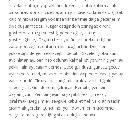
hazırlanmak için yapraklarını dökerler, çıplak kaldım acaba
bir sonraki dönem çiçek açar mıyım diye korkmazlar... Çıplak
kaldım hiç yaprağım yok insanlar benimle dalga geçerler mi
diye düşünmezler. Rüzgar estiğinde hiçbir ağaç direnç
göstermez, rüzgarın estiği yönde eğilir, direnç
gösterdiğinde, rüzgarın tersi yönünde hareket ettiğinde
zarar göreceğini, dallarının kırılacağını bilir. Denizler
yükseldiğinde geri çekileceğini de bilir. Geceleri gökyüzünü
aydınlatan ay, ben hep dolunay kalmak istiyorum hiç yeni ay
şeklini almayacağım demez. Gece gündüzü, gündüz geceyi,
aylar mevsimleri, mevsimler birbirini takip eder. Yavaş yavaş
yapraklar dökülmeye başladığında artık yazın bittiğinin
haberi gelir. Güz dönemi gelmiştir. Her bitiş yeni bir
başlangıçtır... Yeni bir şeyin başlayabilmesi için eskiyi
bırakmak, Değişimleri sevgiyle kabul etmek ve o anın tadını
çıkarmak gerekir. Çünkü her yeni dönem en mükemmel
haliyle olması gerektiği gibi ait olduğu andadır.