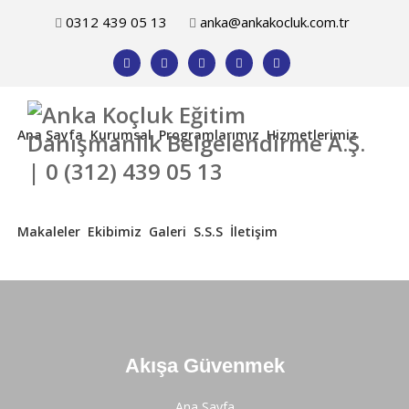
0312 439 05 13
anka@ankakocluk.com.tr
Ana Sayfa
Kurumsal
Programlarımız
Hizmetlerimiz
Makaleler
Ekibimiz
Galeri
S.S.S
İletişim
Akışa Güvenmek
Ana Sayfa