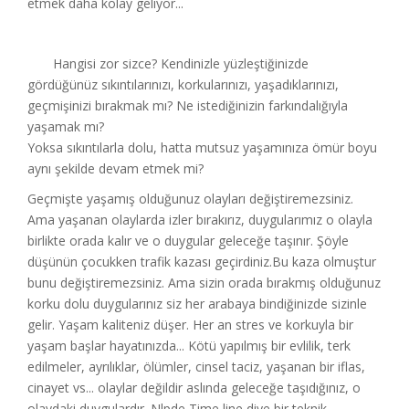
etmek daha kolay geliyor...
Hangisi zor sizce? Kendinizle yüzleştiğinizde
gördüğünüz sıkıntılarınızı, korkularınızı, yaşadıklarınızı,
geçmişinizi bırakmak mı? Ne istediğinizin farkındalığıyla
yaşamak mı?
Yoksa sıkıntılarla dolu, hatta mutsuz yaşamınıza ömür boyu
aynı şekilde devam etmek mi?
Geçmişte yaşamış olduğunuz olayları değiştiremezsiniz.
Ama yaşanan olaylarda izler bırakırız, duygularımız o olayla
birlikte orada kalır ve o duygular geleceğe taşınır. Şöyle
düşünün çocukken trafik kazası geçirdiniz.Bu kaza olmuştur
bunu değiştiremezsiniz. Ama sizin orada bırakmış olduğunuz
korku dolu duygularınız siz her arabaya bindiğinizde sizinle
gelir. Yaşam kaliteniz düşer. Her an stres ve korkuyla bir
yaşam başlar hayatınızda... Kötü yapılmış bir evlilik, terk
edilmeler, ayrılıklar, ölümler, cinsel taciz, yaşanan bir iflas,
cinayet vs... olaylar değildir aslında geleceğe taşıdığınız, o
olaydaki duygulardır. Nlpde Time line diye bir teknik