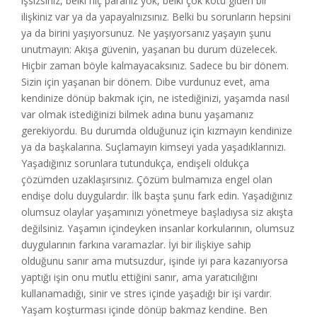
işsizsiniz, belki hiç paranız yok, belki çok kötü giden bir
ilişkiniz var ya da yapayalnızsınız. Belki bu sorunların hepsini
ya da birini yaşıyorsunuz. Ne yaşıyorsanız yaşayın şunu
unutmayın: Akışa güvenin, yaşanan bu durum düzelecek.
Hiçbir zaman böyle kalmayacaksınız. Sadece bu bir dönem.
Sizin için yaşanan bir dönem. Dibe vurdunuz evet, ama
kendinize dönüp bakmak için, ne istediğinizi, yaşamda nasıl
var olmak istediğinizi bilmek adına bunu yaşamanız
gerekiyordu. Bu durumda olduğunuz için kızmayın kendinize
ya da başkalarına. Suçlamayın kimseyi yada yaşadıklarınızı.
Yaşadığınız sorunlara tutundukça, endişeli oldukça
çözümden uzaklaşırsınız. Çözüm bulmamıza engel olan
endişe dolu duygulardır. İlk başta şunu fark edin. Yaşadığınız
olumsuz olaylar yaşamınızı yönetmeye başladıysa siz akışta
değilsiniz. Yaşamın içindeyken insanlar korkularının, olumsuz
duygularının farkına varamazlar. İyi bir ilişkiye sahip
olduğunu sanır ama mutsuzdur, işinde iyi para kazanıyorsa
yaptığı işin onu mutlu ettiğini sanır, ama yaratıcılığını
kullanamadığı, sinir ve stres içinde yaşadığı bir işi vardır.
Yaşam koşturması içinde dönüp bakmaz kendine. Ben