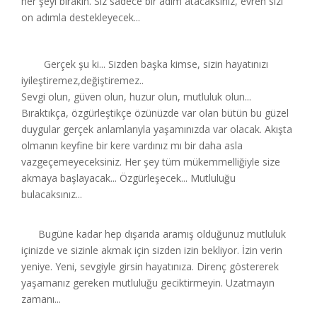
her şeyi bırakın. Siz sadece bir adım atacaksınız, evren sizi
on adımla destekleyecek...
Gerçek şu ki... Sizden başka kimse, sizin hayatınızı
iyileştiremez,değiştiremez..
Sevgi olun, güven olun, huzur olun, mutluluk olun...
Bıraktıkça, özgürleştikçe özünüzde var olan bütün bu güzel
duygular gerçek anlamlarıyla yaşamınızda var olacak. Akışta
olmanın keyfine bir kere vardınız mı bir daha asla
vazgeçemeyeceksiniz. Her şey tüm mükemmelliğiyle size
akmaya başlayacak... Özgürleşecek... Mutluluğu
bulacaksınız...
Bugüne kadar hep dışarıda aramış olduğunuz mutluluk
içinizde ve sizinle akmak için sizden izin bekliyor. İzin verin
yeniye. Yeni, sevgiyle girsin hayatınıza. Direnç göstererek
yaşamanız gereken mutluluğu geciktirmeyin. Uzatmayın
zamanı...