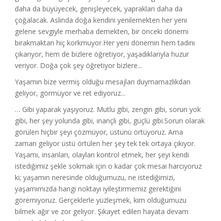
daha da büyüyecek, genişleyecek, yaprakları daha da
çoğalacak. Aslında doğa kendini yenilemekten her yeni
gelene sevgiyle merhaba demekten, bir önceki dönemi
bırakmaktan hiç korkmuyor.Her yeni dönemin hem tadını
çıkarıyor, hem de bizlere öğretiyor, yaşadıklarıyla huzur
veriyor. Doğa çok şey öğretiyor bizlere...
Yaşamın bize vermiş olduğu mesajları duymamazlıkdan
geliyor, görmüyor ve ret ediyoruz...
… Gibi yaparak yaşıyoruz. Mutlu gibi, zengin gibi, sorun yok
gibi, her şey yolunda gibi, inançlı gibi, güçlü gibi.Sorun olarak
görülen hiçbir şeyi çözmüyor, üstünü örtüyoruz. Ama
zaman geliyor üstü örtülen her şey tek tek ortaya çıkıyor.
Yaşamı, insanları, olayları kontrol etmek, her şeyi kendi
istediğimiz şekle sokmak için o kadar çok mesai harcıyoruz
ki; yaşamın neresinde olduğumuzu, ne istediğimizi,
yaşamımızda hangi noktayı iyileştirmemiz gerektiğini
göremiyoruz. Gerçeklerle yüzleşmek, kim olduğumuzu
bilmek ağır ve zor geliyor. Şikayet edilen hayata devam