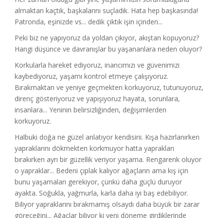
almaktan kaçtık, başkalarını suçladık. Hata hep başkasında!
Patronda, eşinizde vs... dedik çıktık işin içinden...
Peki biz ne yapıyoruz da yoldan çıkıyor, akıştan kopuyoruz?
Hangi düşünce ve davranışlar bu yaşananlara neden oluyor?
Korkularla hareket ediyoruz, inancımızı ve güvenimizi
kaybediyoruz, yaşamı kontrol etmeye çalışıyoruz.
Bırakmaktan ve yeniye geçmekten korkuyoruz, tutunuyoruz,
direnç gösteriyoruz ve yapışıyoruz hayata, sorunlara,
insanlara... Yeninin belirsizliğinden, değişimlerden
korkuyoruz.
Halbuki doğa ne güzel anlatıyor kendisini. Kışa hazırlanırken
yapraklarını dökmekten korkmuyor hatta yaprakları
bırakırken ayrı bir güzellik veriyor yaşama. Rengarenk oluyor
o yapraklar... Bedeni çıplak kalıyor ağaçların ama kış için
bunu yaşamaları gerekiyor, çünkü daha güçlü duruyor
ayakta. Soğukla, yağmurla, karla daha iyi baş edebiliyor.
Biliyor yapraklarını bırakmamış olsaydı daha büyük bir zarar
göreceğini... Ağaçlar biliyor ki yeni döneme girdiklerinde