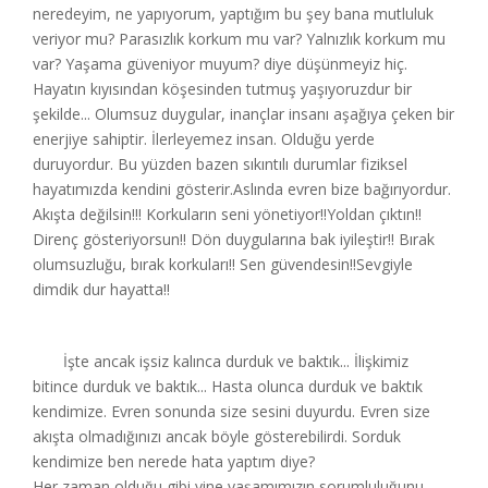
neredeyim, ne yapıyorum, yaptığım bu şey bana mutluluk
veriyor mu? Parasızlık korkum mu var? Yalnızlık korkum mu
var? Yaşama güveniyor muyum? diye düşünmeyiz hiç.
Hayatın kıyısından köşesinden tutmuş yaşıyoruzdur bir
şekilde... Olumsuz duygular, inançlar insanı aşağıya çeken bir
enerjiye sahiptir. İlerleyemez insan. Olduğu yerde
duruyordur. Bu yüzden bazen sıkıntılı durumlar fiziksel
hayatımızda kendini gösterir.Aslında evren bize bağırıyordur.
Akışta değilsin!!! Korkuların seni yönetiyor!!Yoldan çıktın!!
Direnç gösteriyorsun!! Dön duygularına bak iyileştir!! Bırak
olumsuzluğu, bırak korkuları!! Sen güvendesin!!Sevgiyle
dimdik dur hayatta!!
İşte ancak işsiz kalınca durduk ve baktık... İlişkimiz
bitince durduk ve baktık... Hasta olunca durduk ve baktık
kendimize. Evren sonunda size sesini duyurdu. Evren size
akışta olmadığınızı ancak böyle gösterebilirdi. Sorduk
kendimize ben nerede hata yaptım diye?
Her zaman olduğu gibi yine yaşamımızın sorumluluğunu